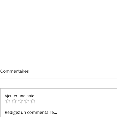
Commentaires
Ajouter une note
Les Bonnes JPP: 73/x le
Les Bonnes
Rédigez un commentaire...
guide complet des
Investisse