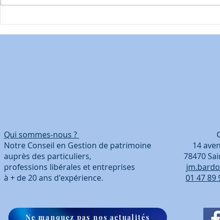
diagnostics obligatoires
locatif en 2
dernières a
changent p
Qui sommes-nous ?
Coordonn
Notre Conseil en Gestion de patrimoine 14 avenue
auprès des particuliers, 78470 Saint-Ré
professions libérales et entreprises
jm.bardo
à + de 20 ans d'expérience.
01 47 89 
Ne manquez pas nos actualités