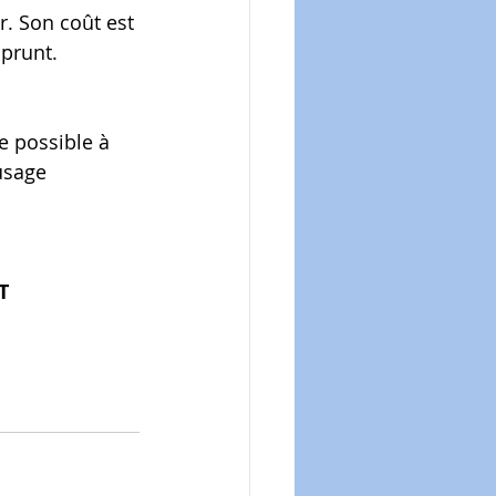
. Son coût est 
mprunt.
e possible à 
usage 
T