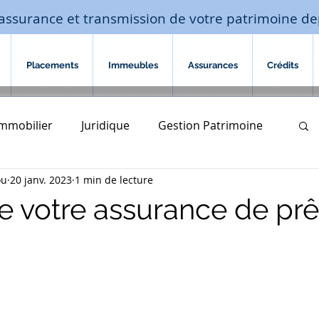
assurance et transmission de votre patrimoine de
Placements
Immeubles
Assurances
Crédits
Immobilier
Juridique
Gestion Patrimoine
ou
20 janv. 2023
1 min de lecture
Assurances
habitation
e votre assurance de prê
sur 5.
ompagnement familial
succession
édit
investissement financier