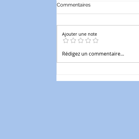
Commentaires
Ajouter une note
Les Bonnes JPP: 73/x le
Rédigez un commentaire...
guide complet des
diagnostics obligatoires