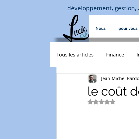
développement, gestion, 
Nous
pour vous
Tous les articles
Finance
Jean-Michel Bard
Macro-économie-jouissance
le coût d
Noté NaN étoiles 
assurances de biens
Acc
transmission
courtage cr