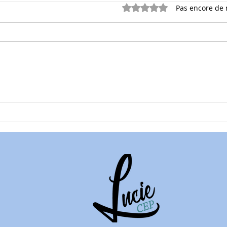
Noté 0 étoile sur 5.
Pas encore de 
Les Bonnes JPP: 72/x
Les Bo
Investissement immobilier
Immo
locatif en 2026 : ce que les
SCPI
dernières actualités
bonn
changent pour vous
le g