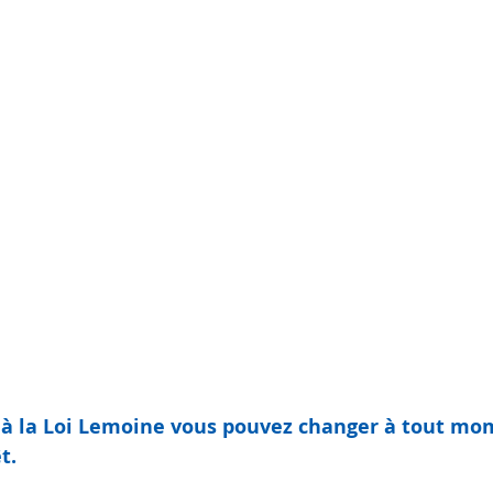
té
Retraite
défiscalisation
tection famille
à la Loi Lemoine vous pouvez changer à tout mo
t.