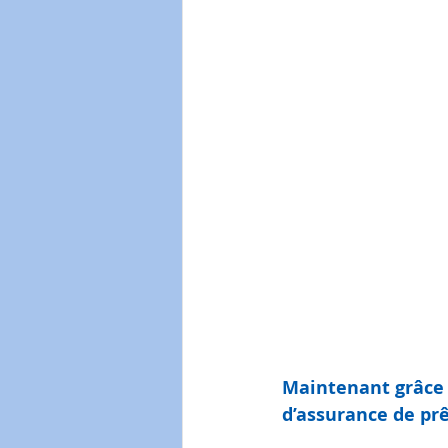
Courtage immobilier
san
courtage assurances
pro
Maintenant grâce 
d’assurance de prê