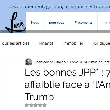
développement, gestion, assurance et transm
Nous
pour vous
Placements
Imm
Tous les articles
Finance
Immobilier
Juridique
Jean-Michel Bardou
8 nov. 2024
3 min de lec
Macro-économie-jouissance
Assurances
hab
Les bonnes JPP* : 7.
affaiblie face à "l
assurances de biens
Accompagnement familial
Trump
transmission
courtage crédit
investissement
Noté NaN étoiles sur 5.