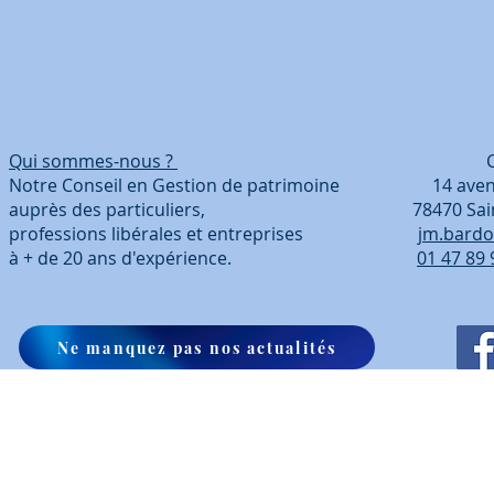
Qui sommes-nous ?
Coordonn
Notre Conseil en Gestion de patrimoine 14 avenue
auprès des particuliers, 78470 Saint-Ré
professions libérales et entreprises
jm.bardo
à + de 20 ans d'expérience.
01 47 89 
Ne manquez pas nos actualités