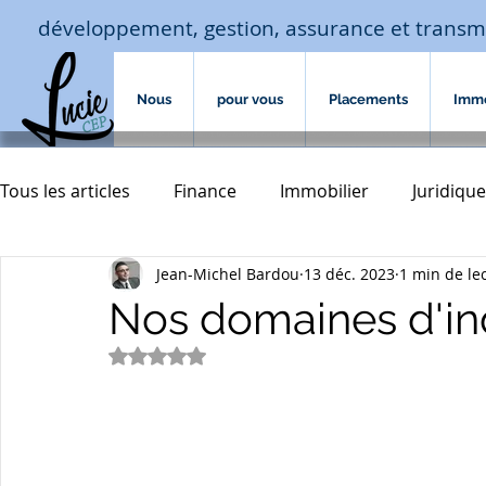
développement, gestion, assurance et transm
Nous
pour vous
Placements
Imm
Tous les articles
Finance
Immobilier
Juridique
Jean-Michel Bardou
13 déc. 2023
1 min de le
Macro-économie-jouissance
Assurances
hab
Nos domaines d'i
Noté NaN étoiles sur 5.
assurances de biens
Accompagnement familial
transmission
courtage crédit
investissement