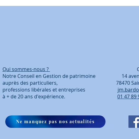
changent p
Qui sommes-nous ?
Coordonn
Notre Conseil en Gestion de patrimoine 14 avenue
auprès des particuliers, 78470 Saint-Ré
professions libérales et entreprises
jm.bardo
à + de 20 ans d'expérience.
01 47 89 
Ne manquez pas nos actualités