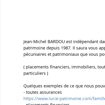
Courtage immobilier
santé
Retraite
défi
courtage assurances
protection famille
Jean-Michel BARDOU est indépendant dans 
patrimoine depuis 1987. Il saura vous appo
pécuniaires et patrimoniaux que vous po
( placements financiers, immobiliers, tout
particuliers )
Quelques exemples de ce que nous pouvo
- toutes assurances
https://www.lucie-patrimoine.com/famill
- placements financiers