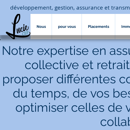
développement, gestion, assurance et transm
Nous
pour vous
Placements
Imm
Notre expertise en as
collective et retr
proposer différentes c
du temps, de vos bes
optimiser celles de 
colla