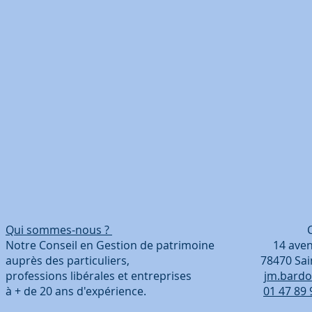
Qui sommes-nous ?
Coordonn
Notre Conseil en Gestion de patrimoine 14 avenue
auprès des particuliers, 78470 Saint-Ré
professions libérales et entreprises
jm.bardo
à + de 20 ans d'expérience.
01 47 89 