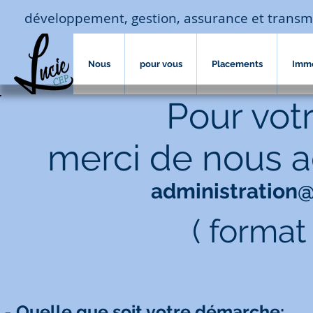
développement, gestion, assurance et transm
Nous
pour vous
Placements
Imm
Pour votr
merci de nous a
administration
( format
-
Quelle que soit votre démarche
: