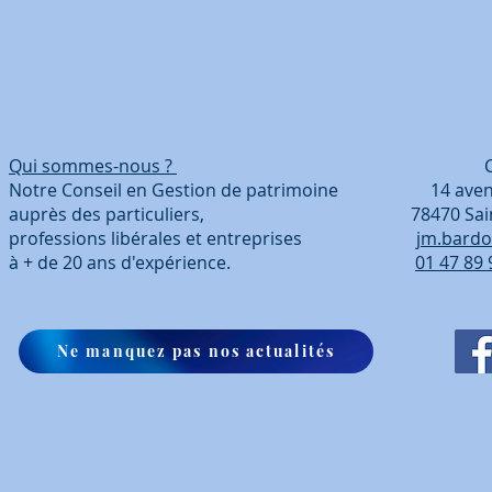
Qui sommes-nous ?
Coordonn
Notre Conseil en Gestion de patrimoine 14 avenue
auprès des particuliers, 78470 Saint-Ré
professions libérales et entreprises
jm.bardo
à + de 20 ans d'expérience.
01 47 89 
Ne manquez pas nos actualités