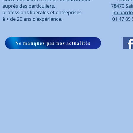
auprès des particuliers, 78470 Saint-Ré
professions libérales et entreprises
jm.bardo
à + de 20 ans d'expérience.
01 47 89 
Ne manquez pas nos actualités