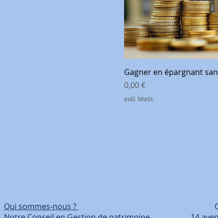
Gagner en épargnant sans
Preis
0,00 €
exkl. MwSt.
Qui sommes-nous ?
Coordonn
Notre Conseil en Gestion de patrimoine 14 avenue