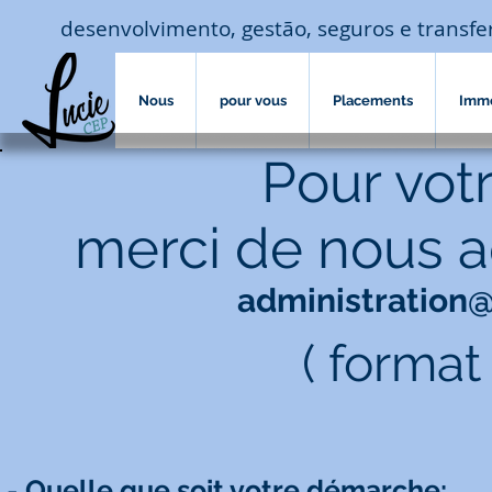
desenvolvimento, gestão, seguros e transf
Nous
pour vous
Placements
Imm
Pour votr
merci de nous a
administration
( format
-
Quelle que soit votre démarche
: