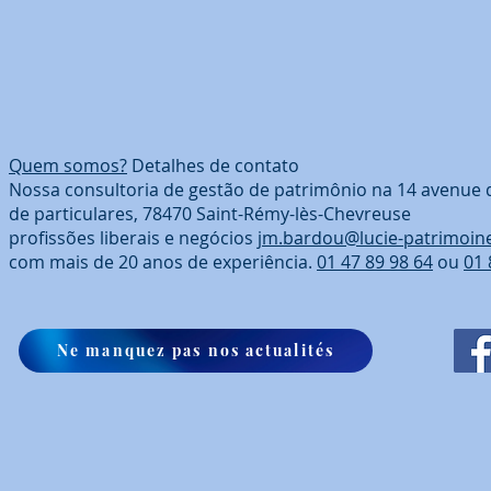
Quem somos?
Detalhes de contato
Nossa consultoria de gestão de patrimônio na 14 avenue 
de particulares, 78470 Saint-Rémy-lès-Chevreuse
profissões liberais e negócios
jm.bardou@lucie-patrimoin
com mais de 20 anos de experiência.
01 47 89 98 64
ou
01 
Ne manquez pas nos actualités