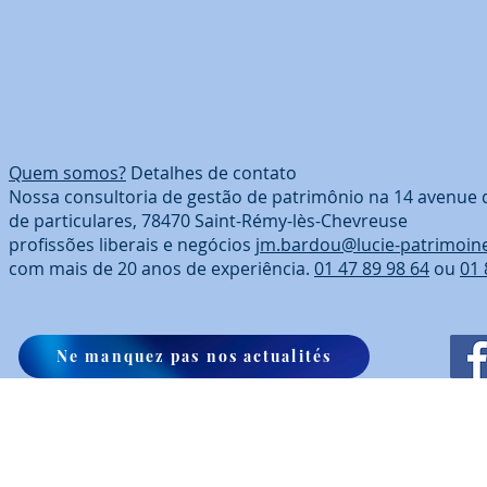
Quem somos?
Detalhes de contato
Nossa consultoria de gestão de patrimônio na 14 avenue 
de particulares, 78470 Saint-Rémy-lès-Chevreuse
profissões liberais e negócios
jm.bardou@lucie-patrimoin
com mais de 20 anos de experiência.
01 47 89 98 64
ou
01 
Ne manquez pas nos actualités