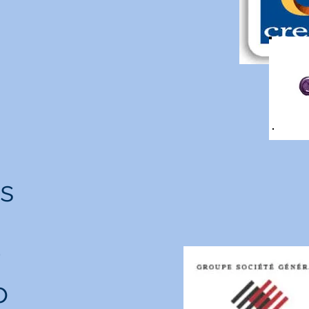
s
r
o