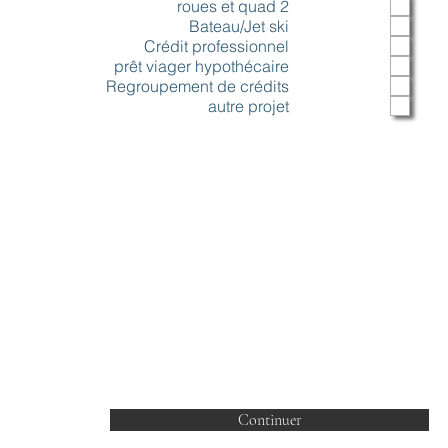
a
2 roues et quad
Bateau/Jet ski
t
Crédit professionnel
ó
prêt viager hypothécaire
Regroupement de crédits
r
autre projet
i
o
Continuer