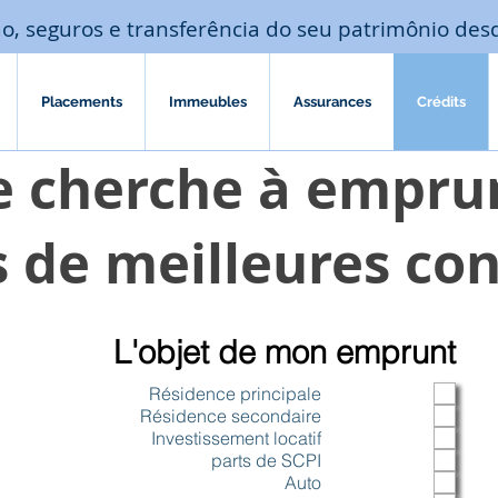
o, seguros e transferência do seu patrimônio des
Placements
Immeubles
Assurances
Crédits
e cherche à empru
 de meilleures con
O
L'objet de mon emprunt
b
Résidence principale
r
Résidence secondaire
Investissement locatif
i
parts de SCPI
g
Auto