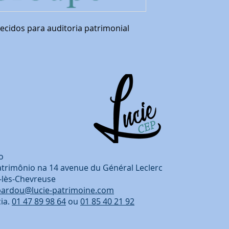
ecidos para auditoria patrimonial
o
atrimônio na 14 avenue du Général Leclerc
-lès-Chevreuse
bardou@lucie-patrimoine.com
ia.
01 47 89 98 64
ou
01 85 40 21 92