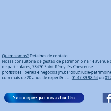
Quem somos?
Detalhes de contato
Nossa consultoria de gestão de patrimônio na 14 avenue 
de particulares, 78470 Saint-Rémy-lès-Chevreuse
profissões liberais e negócios
jm.bardou@lucie-patrimoin
com mais de 20 anos de experiência.
01 47 89 98 64
ou
01 
Ne manquez pas nos actualités