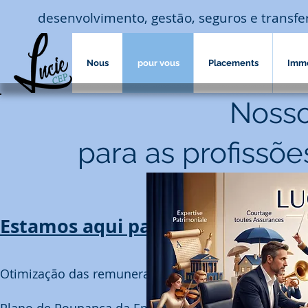
desenvolvimento, gestão, seguros e transf
Nous
pour vous
Placements
Imm
Nosso
para as profissõe
Estamos aqui para garantir que t
Otimização das remunerações liberais e salariais
Plano de Poupança da Empresa PEE