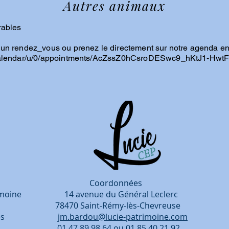
Autres animaux
rables
un rendez_vous ou prenez le directement sur notre agenda en l
m/calendar/u/0/appointments/AcZssZ0hCsroDESwc9_hKtJ1-Hw
rdonnées
patrimoine 14 avenue du Général Leclerc
, 78470 Saint-Rémy-lès-Chevreuse
entreprises
jm.bardou@lucie-patrimoine.com
périence.
01 47 89 98 64
ou
01 85 40 21 92