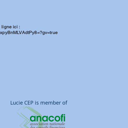
igne ici :
tFxpyBnMLVAdtPy8=?gv=true
Lucie CEP is member of