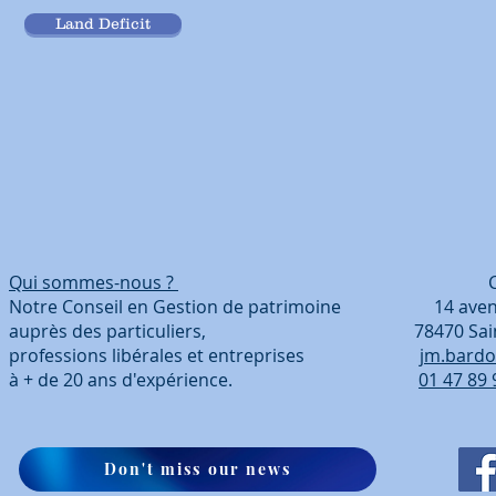
Land Deficit
Qui sommes-nous ?
Coordonn
Notre Conseil en Gestion de patrimoine 14 avenue
auprès des particuliers, 78470 Saint-Ré
professions libérales et entreprises
jm.bardo
à + de 20 ans d'expérience.
01 47 89 
Don't miss our news