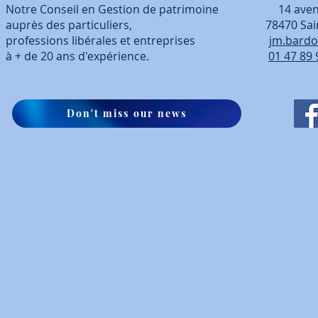
Notre Conseil en Gestion de patrimoine 14 avenue
auprès des particuliers, 78470 Saint-Ré
professions libérales et entreprises
jm.bardo
à + de 20 ans d'expérience.
01 47 89 
Don't miss our news