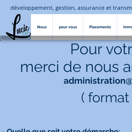
développement, gestion, assurance et transm
Nous
pour vous
Placements
Imm
Pour votr
merci de nous a
administration
( format
-
Quelle que soit votre démarche
: