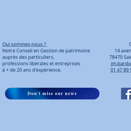
Qui sommes-nous ?
Coordonn
Notre Conseil en Gestion de patrimoine 14 avenue
auprès des particuliers, 78470 Saint-Ré
professions libérales et entreprises
jm.bardo
à + de 20 ans d'expérience.
01 47 89 
Don't miss our news