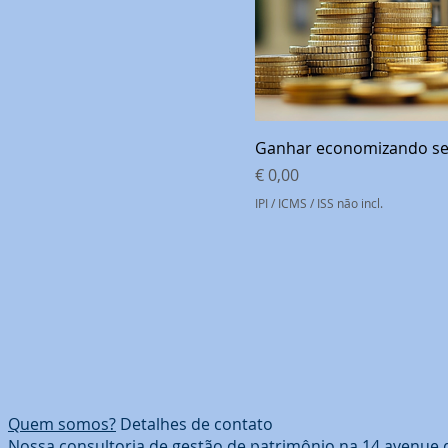
Ganhar economizando se
Preço
€ 0,00
IPI / ICMS / ISS não incl.
Quem somos?
Detalhes de contato
Nossa consultoria de gestão de patrimônio na 14 avenue 