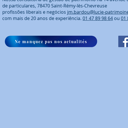
de particulares, 78470 Saint-Rémy-lès-Chevreuse
profissões liberais e negócios
jm.bardou@lucie-patrimoin
com mais de 20 anos de experiência.
01 47 89 98 64
ou
01 
Ne manquez pas nos actualités