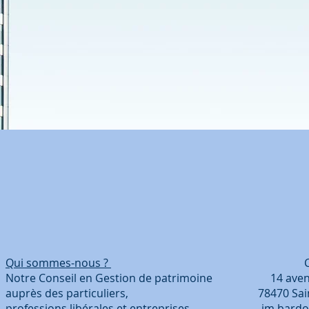
Qui sommes-nous ?
Coordonn
Notre Conseil en Gestion de patrimoine 14 avenue
auprès des particuliers, 78470 Saint-Ré
professions libérales et entreprises
jm.bardo