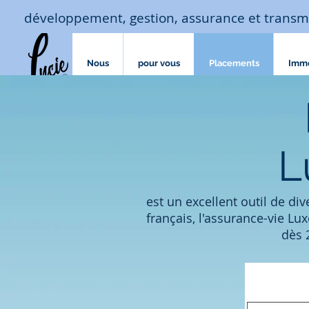
développement, gestion, assurance et transm
Nous
pour vous
Placements
Imm
L
est un excellent outil de div
français, l'assurance-vie L
dès 