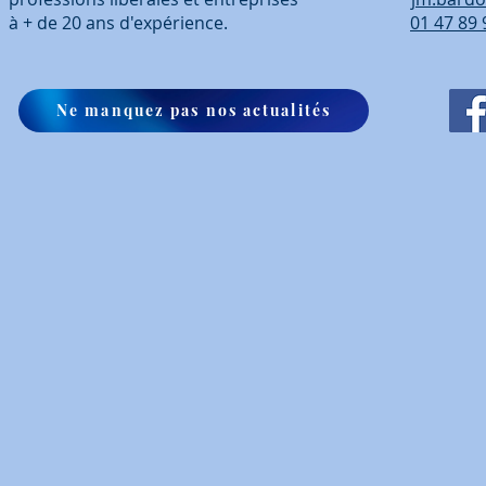
à + de 20 ans d'expérience.
01 47 89 
Ne manquez pas nos actualités