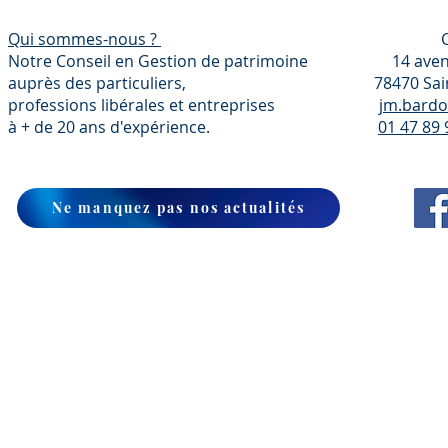
Qui sommes-nous ?
Coordonn
Notre Conseil en Gestion de patrimoine 14 avenue
auprès des particuliers, 78470 Saint-Ré
professions libérales et entreprises
jm.bardo
à + de 20 ans d'expérience.
01 47 89 
Ne manquez pas nos actualités