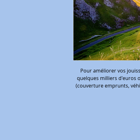
Pour améliorer vos joui
quelques milliers d'euros 
(couverture emprunts, véhi
habitation, garanties de
correspondre vos garanties 
gestion globale de votre pa
réduire le coût ou obtenir