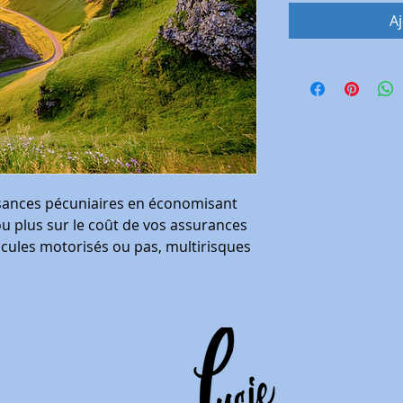
A
ssances pécuniaires en économisant
ou plus sur le coût de vos assurances
cules motorisés ou pas, multirisques
s accidents de la vie,... ) et faire
à vos réels besoins, pour améliorer la
trimoine immobilier et financier, pour
 un emprunt adapté réellement à votre
situation...