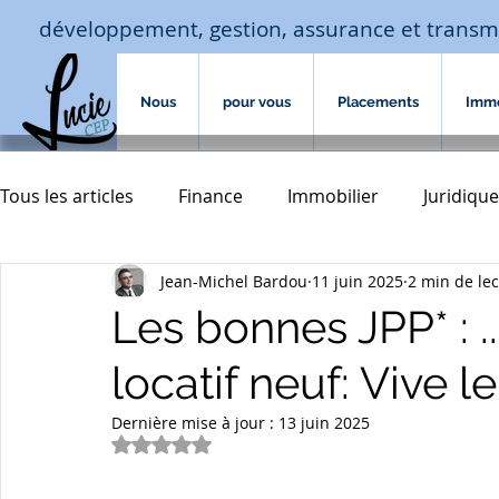
développement, gestion, assurance et transm
Nous
pour vous
Placements
Imm
Tous les articles
Finance
Immobilier
Juridique
Jean-Michel Bardou
11 juin 2025
2 min de le
Macro-économie-jouissance
Assurances
hab
Les bonnes JPP* : .
locatif neuf: Vive le
assurances de biens
Accompagnement familial
Dernière mise à jour :
13 juin 2025
Noté NaN étoiles sur 5.
transmission
courtage crédit
investissement