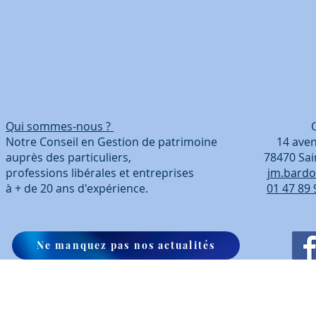
Qui sommes-nous ?
Coordonn
Notre Conseil en Gestion de patrimoine 14 avenue
auprès des particuliers, 78470 Saint-Ré
professions libérales et entreprises
jm.bardo
à + de 20 ans d'expérience.
01 47 89 
Ne manquez pas nos actualités