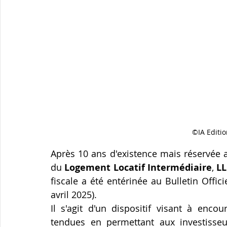
Courtage immobilier
santé
Retraite
défi
courtage assurances
protection famille
©IA Editi
Après 10 ans d'existence mais réservée au
du 
Logement Locatif Intermédiaire
, 
LL
fiscale a été entérinée au Bulletin Offi
avril 2025).
Il s'agit d'un dispositif visant à encou
tendues en permettant aux investisseur