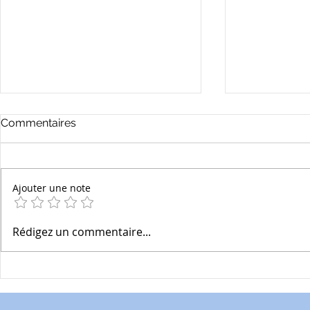
Commentaires
Ajouter une note
Les bonnes JPP* :
Les bonnes 
Rédigez un commentaire...
...21/X...Déjà libérés du
...18/X...Co
Liberation Day ?
Mensonges 