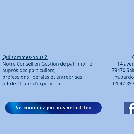
Qui sommes-nous ?
Coordonn
Notre Conseil en Gestion de patrimoine 14 avenue
auprès des particuliers, 78470 Saint-Ré
professions libérales et entreprises
jm.bardo
à + de 20 ans d'expérience.
01 47 89 
Ne manquez pas nos actualités