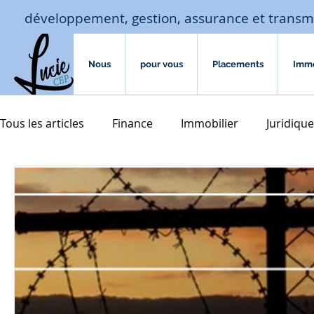
développement, gestion, assurance et transm
Nous
pour vous
Placements
Imm
Tous les articles
Finance
Immobilier
Juridique
Macro-économie-jouissance
Assurances
hab
assurances de biens
Accompagnement familial
transmission
courtage crédit
investissement