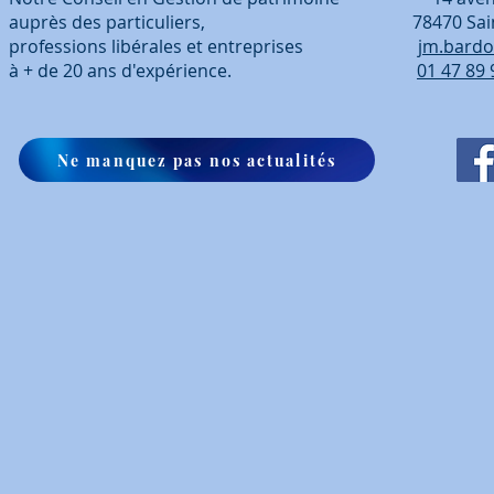
auprès des particuliers, 78470 Saint-Ré
professions libérales et entreprises
jm.bardo
à + de 20 ans d'expérience.
01 47 89 
Ne manquez pas nos actualités