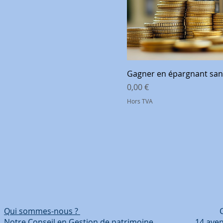
Gagner en épargnant sans
Prix
0,00 €
Hors TVA
Qui sommes-nous ?
Coordonn
Notre Conseil en Gestion de patrimoine 14 avenue