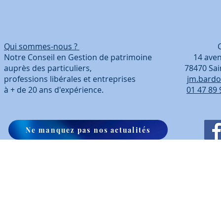
Qui sommes-nous ?
Coordonn
Notre Conseil en Gestion de patrimoine 14 avenue
auprès des particuliers, 78470 Saint-Ré
professions libérales et entreprises
jm.bardo
à + de 20 ans d'expérience.
01 47 89 
Ne manquez pas nos actualités