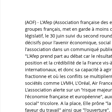
Courtage immobilier
santé
Retraite
défi
(AOF) - L'Afep (Association française des 
groupes français, met en garde à moins 
courtage assurances
protection famille
législatif, le 30 juin suivi du second round
décisifs pour l'avenir économique, social
l'association dans un communiqué publié
"L'Afep prend part au débat car le résulta
position et la crédibilité de la France vis
internationaux, et donc sa capacité à agi
fractionne et où les conflits se multiplie
sociétés comme LVMH, L'Oréal, Air France
L'association alerte sur un "risque majeu
l'économie française et européenne", aux 
social" tricolore. A la place, Elle prône "l
faveur du travail" ainsi que "l'ouverture".