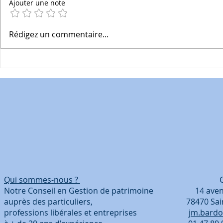
Ajouter une note
Les Bonnes JPP: 73/x le
Les Bonnes
Rédigez un commentaire...
guide complet des
Investisse
diagnostics obligatoires
locatif en 2
dernières a
changent p
Qui sommes-nous ?
Coordonn
Notre Conseil en Gestion de patrimoine 14 avenue
auprès des particuliers, 78470 Saint-Ré
professions libérales et entreprises
jm.bardo