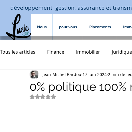
développement, gestion, assurance et transm
Nous
pour vous
Placements
Imm
Tous les articles
Finance
Immobilier
Juridique
Jean-Michel Bardou
17 juin 2024
2 min de le
Macro-économie-jouissance
Assurances
hab
0% politique 100% 
Noté NaN étoiles sur 5.
assurances de biens
Accompagnement familial
transmission
courtage crédit
investissement