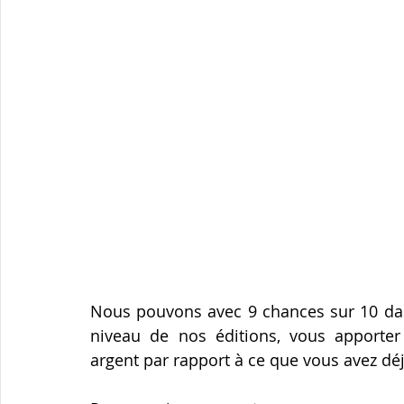
Courtage immobilier
santé
Retraite
défi
courtage assurances
protection famille
Nous pouvons avec 9 chances sur 10 dans
niveau de nos éditions, vous apporter
argent par rapport à ce que vous avez dé