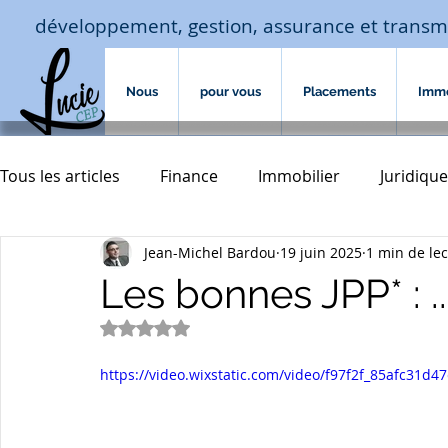
développement, gestion, assurance et transm
Nous
pour vous
Placements
Imm
Tous les articles
Finance
Immobilier
Juridique
Jean-Michel Bardou
19 juin 2025
1 min de le
Macro-économie-jouissance
Assurances
hab
Les bonnes JPP* : .
Noté NaN étoiles sur 5.
assurances de biens
Accompagnement familial
https://video.wixstatic.com/video/f97f2f_85afc31
transmission
courtage crédit
investissement