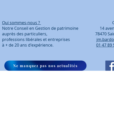
Qui sommes-nous ?
Coordonn
Notre Conseil en Gestion de patrimoine 14 avenue
auprès des particuliers, 78470 Saint-Ré
professions libérales et entreprises
jm.bardo
à + de 20 ans d'expérience.
01 47 89 
Ne manquez pas nos actualités