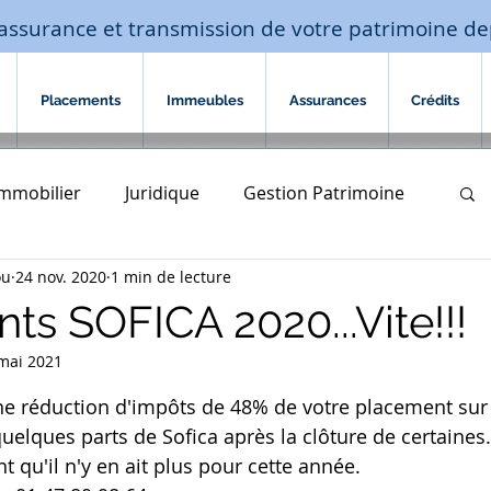
assurance et transmission de votre patrimoine de
Placements
Immeubles
Assurances
Crédits
Immobilier
Juridique
Gestion Patrimoine
ou
24 nov. 2020
1 min de lecture
Assurances
habitation
ts SOFICA 2020...Vite!!!
mai 2021
ompagnement familial
succession
sur 5.
ne réduction d'impôts de 48% de votre placement sur 6
uelques parts de Sofica après la clôture de certaines.
édit
investissement financier
qu'il n'y en ait plus pour cette année.  