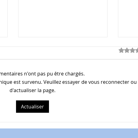
Noté 0 é
entaires n'ont pas pu être chargés.
ique est survenu. Veuillez essayer de vous reconnecter ou
d'actualiser la page.
Les Bonnes JPP: 70/x
Les 
Financer son
Votr
Actualiser
investissement locatif : 3
Patr
cas concrets qui font la
différence