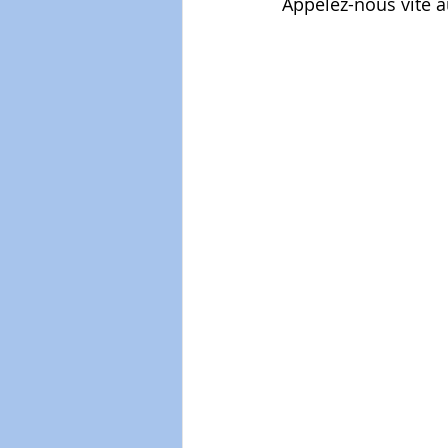
Appelez-nous vite a
Courtage immobilier
san
courtage assurances
pro