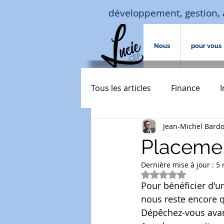
développement, gestion, 
Nous
pour vous
Tous les articles
Finance
Jean-Michel Bard
Macro-économie-jouissance
Placemen
Dernière mise à jour :
5 
assurances de biens
Acc
Noté NaN étoiles 
Pour bénéficier d'u
nous reste encore q
transmission
courtage cr
Dépêchez-vous avant 