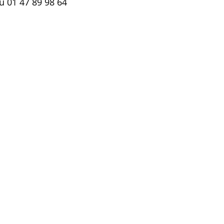
u 01 47 89 98 64
té
Retraite
défiscalisation
tection famille