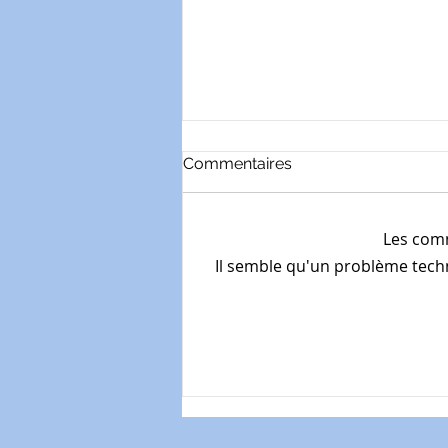
Commentaires
Les comm
Il semble qu'un problème techn
Les Bonnes JPP: 72/x
Investissement immobilier
locatif en 2026 : ce que les
dernières actualités
changent pour vous