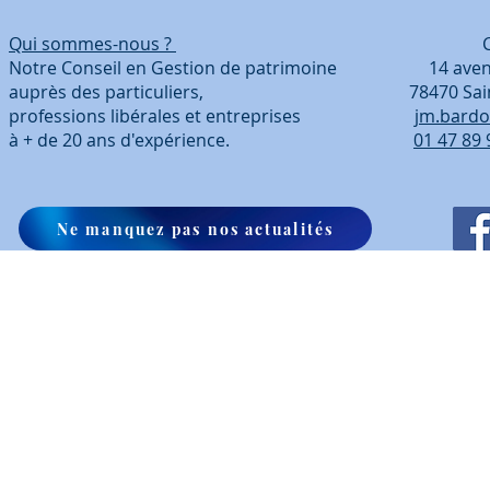
Qui sommes-nous ?
Coordonn
Notre Conseil en Gestion de patrimoine 14 avenue
auprès des particuliers, 78470 Saint-Ré
professions libérales et entreprises
jm.bardo
à + de 20 ans d'expérience.
01 47 89 
Ne manquez pas nos actualités