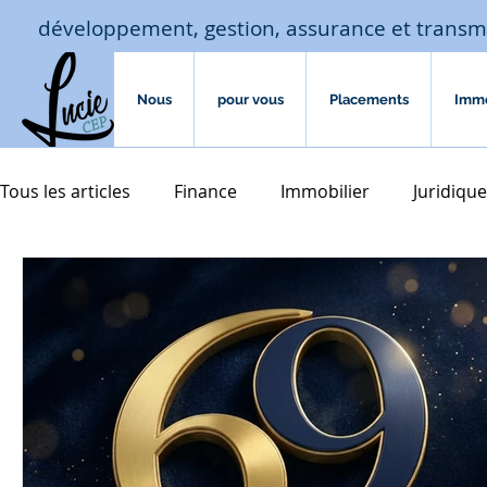
développement, gestion, assurance et transm
Nous
pour vous
Placements
Imm
Tous les articles
Finance
Immobilier
Juridique
Macro-économie-jouissance
Assurances
hab
assurances de biens
Accompagnement familial
transmission
courtage crédit
investissement