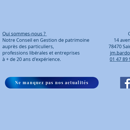
Qui sommes-nous ?
Coordonn
Notre Conseil en Gestion de patrimoine 14 avenue
auprès des particuliers, 78470 Saint-Ré
professions libérales et entreprises
jm.bardo
à + de 20 ans d'expérience.
01 47 89 
Ne manquez pas nos actualités