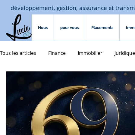
développement, gestion, assurance et transm
Nous
pour vous
Placements
Imm
Tous les articles
Finance
Immobilier
Juridique
Macro-économie-jouissance
Assurances
hab
assurances de biens
Accompagnement familial
transmission
courtage crédit
investissement